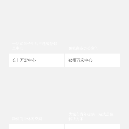
一站式亲子生活主题智慧邻
一
里中心
独栋商业办公空间
里
长丰万宏中心
鄞州万宏中心
长
为城市青年提供一站式居住
独栋商业休闲空间
解决方案
独