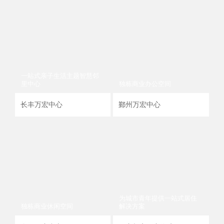
一站式亲子生活主题智慧邻
一
里中心
独栋商业办公空间
里
长丰万宏中心
鄞州万宏中心
长
为城市青年提供一站式居住
独栋商业休闲空间
解决方案
独